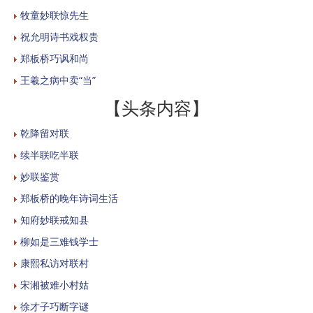
牧童妙联惊先生
祝允明诗书戏权贵
郑板桥巧讽和尚
王羲之病中卖“当”
【头条内容】
乾降留对联
续半联吃半联
妙联鉴赏
郑板桥的晚年诗词生活
知府妙联戒知县
柳如是三难钱学士
康熙私访对联村
宋湘被难小村姑
徐才子巧断字谜