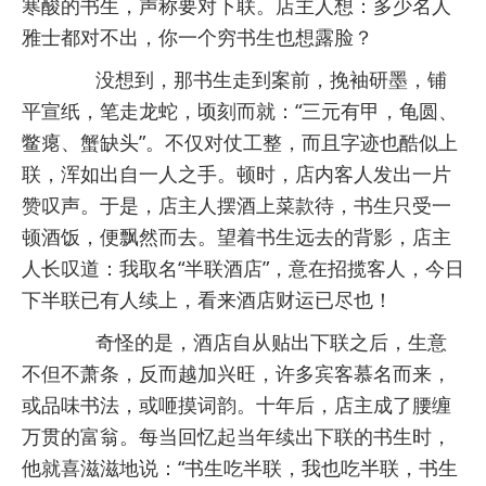
寒酸的书生，声称要对下联。店主人想：多少名人
雅士都对不出，你一个穷书生也想露脸？
没想到，那书生走到案前，挽袖研墨，铺
平宣纸，笔走龙蛇，顷刻而就：“三元有甲，龟圆、
鳖瘪、蟹缺头”。不仅对仗工整，而且字迹也酷似上
联，浑如出自一人之手。顿时，店内客人发出一片
赞叹声。于是，店主人摆酒上菜款待，书生只受一
顿酒饭，便飘然而去。望着书生远去的背影，店主
人长叹道：我取名“半联酒店”，意在招揽客人，今日
下半联已有人续上，看来酒店财运已尽也！
奇怪的是，酒店自从贴出下联之后，生意
不但不萧条，反而越加兴旺，许多宾客慕名而来，
或品味书法，或咂摸词韵。十年后，店主成了腰缠
万贯的富翁。每当回忆起当年续出下联的书生时，
他就喜滋滋地说：“书生吃半联，我也吃半联，书生