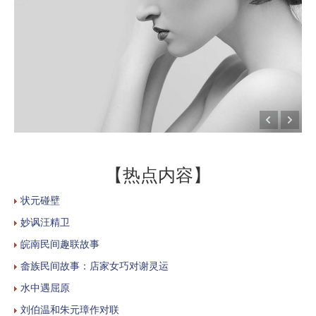
【热点内容】
状元碰壁
妙讽汪精卫
皖南民间趣联故事
畲族民间故事：店家女巧对谢灵运
水中遇屈原
刘伯温和朱元璋作对联