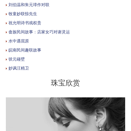
刘伯温和朱元璋作对联
牧童妙联惊先生
祝允明诗书戏权贵
畲族民间故事：店家女巧对谢灵运
水中遇屈原
皖南民间趣联故事
状元碰壁
妙讽汪精卫
珠宝欣赏