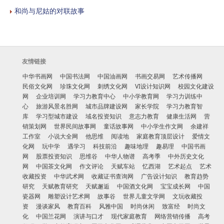
和尚与尼姑的对联故事
友情链接
中华书画网
中国书法网
中国油画网
书画交易网
艺术传播网
民俗文化网
珍珠文化网
刺绣文化网
VI设计知识网
校园文化建设
网
企业培训网
学习力教育中心
中小学教育网
学习力训练中
心
旅游风景名胜网
城市品牌建设网
家长学院
学习力教育智
库
学习型城市建设
域名投资知识
意志力教育
健康生活网
营
销策划网
世界民间故事网
童话故事网
中小学生作文网
余建祥
工作室
小说大全网
他思维
阅读地
家庭教育顶层设计
爱情文
化网
玩中学
遇学习
科技前沿
趣味地理
趣易理
中国书画
网
股票投资知识
思维谷
中华人物谱
高考季
中外历史文化
网
中国茶文化网
作文评论
天赋车站
忆西湖
艺术起点
艺术
收藏投资
中华武术网
收藏证书查询网
广告设计知识
教育趋势
研究
天赋教育研究
天赋邂逅
中国酒文化网
宝宝成长网
中国
瓷器网
雕塑设计艺术网
故事谷
世界儿童文学网
文玩收藏投
资
漫谈家风
教育百科
风雅中国
时尚休闲
致富经
时尚文
化
中国兰花网
演讲与口才
现代家庭教育
网络营销传播
高考