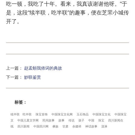
吃一顿，我吃了十年。看来，我真该谢谢他呀。”于
是，这段“续半联，吃半联”的趣事，便在芝罘小城传
开了。
上一篇
：
赵孟頫我侬词的典故
下一篇
：
妙联鉴赏
标签：
续半联
吃半联
珠宝首饰
中国珠宝文化网
玉石饰品
中国珠宝文化
中国珠宝
文
中国儿童文学网
民间故事
故事
传说
孩子
中国
珠宝
四川新闻在
线
四川新闻
中国四川网
彝族
甘肃
余建祥
神话故事
漾濞