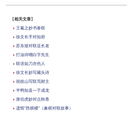
【
相关文章
】
王羲之妙书春联
徐文长手对知府
苏东坡对联逗长老
打油诗嘲白字先生
联语如刀亦伤人
徐文长妙写藏头诗
祝枝山写联骂财主
半鸭知县—于成龙
唐伯虎妙对点秋香
遗恨“胜棋楼”（象棋对联故事）