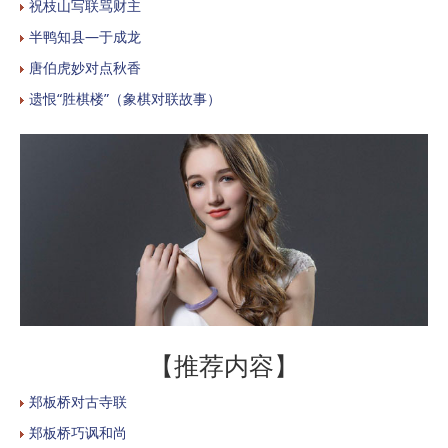
祝枝山写联骂财主
半鸭知县—于成龙
唐伯虎妙对点秋香
遗恨“胜棋楼”（象棋对联故事）
【推荐内容】
郑板桥对古寺联
郑板桥巧讽和尚