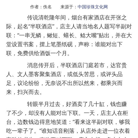
作者：佚名 来源于：
中国珍珠文化网
传说清乾隆年间，烟台有家酒店在开张之
际，起名“半联酒店”，店主人请当地名人题写半副对
联：“一串无鳞，鳅短、蟮长、鲶大嘴”贴出，并在大
堂设置书案，摆上笔墨纸砚，声称：谁能对出下
联，免费供给酒饭一个月。
消息传开后，半联酒店门庭若市，达官贵
人、文人墨客聚集酒店，或低头苦思，或评头品
足，议论纷纷，无奈说不出所以然来，都乘兴而
来，扫兴而去。
转眼半月过去，好酒卖了几十缸，钱也赚
了不少，却没有人能对出下联。一天，店主人在柜
台，边数钱边得意地笑道：“看来这半副对联，够我
吃一辈子了。”谁知话音刚落，从店外走进一位衣着