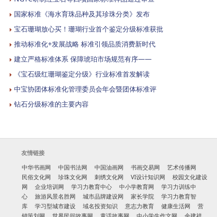
国家标准《海水育珠品种及其珍珠分类》发布
宝石珊瑚放心买！珊瑚行业首个鉴定分级标准获批
推动标准化+发展战略 标准引领品质消费新时代
建立严格标准体系 保障琥珀市场规范有序——
《宝石级红珊瑚鉴定分级》行业标准首发解读
中宝协团体标准化管理委员会年会暨团体标准评
钻石分级标准的主要内容
友情链接
中华书画网
中国书法网
中国油画网
书画交易网
艺术传播网
民俗文化网
珍珠文化网
刺绣文化网
VI设计知识网
校园文化建设
网
企业培训网
学习力教育中心
中小学教育网
学习力训练中
心
旅游风景名胜网
城市品牌建设网
家长学院
学习力教育智
库
学习型城市建设
域名投资知识
意志力教育
健康生活网
营
销策划网
世界民间故事网
童话故事网
中小学生作文网
余建祥