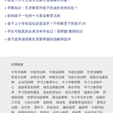
早教知识：艺术教育对孩子的成长有何好处？
影响孩子一生的十大黄金教育法则
孩子上小学前该玩还是该学？不同教育下的孩子20
学生可能真的从来没有学会过！请警惕“脆弱知识
孩子提高成绩家长需要掌握的战略和战术
友情链接
中华书画网
中国书法网
中国油画网
书画交易网
艺术传播网
民俗文化网
珍珠文化网
刺绣文化网
VI设计知识网
校园文化建设
网
企业培训网
学习力教育中心
中小学教育网
学习力训练中
心
旅游风景名胜网
城市品牌建设网
家长学院
学习力教育智
库
学习型城市建设
域名投资知识
意志力教育
健康生活网
营
销策划网
世界民间故事网
童话故事网
中小学生作文网
余建祥
工作室
小说大全网
他思维
阅读地
家庭教育顶层设计
爱情文
化网
玩中学
遇学习
科技前沿
趣味地理
趣易理
中国书画
网
股票投资知识
思维谷
中华人物谱
高考季
中外历史文化