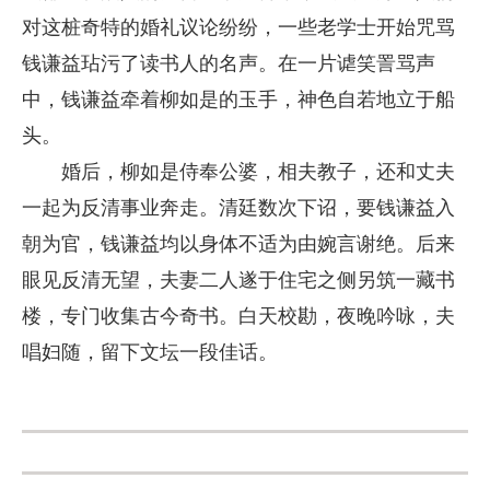
对这桩奇特的婚礼议论纷纷，一些老学士开始咒骂
钱谦益玷污了读书人的名声。在一片谑笑詈骂声
中，钱谦益牵着柳如是的玉手，神色自若地立于船
头。
婚后，柳如是侍奉公婆，相夫教子，还和丈夫
一起为反清事业奔走。清廷数次下诏，要钱谦益入
朝为官，钱谦益均以身体不适为由婉言谢绝。后来
眼见反清无望，夫妻二人遂于住宅之侧另筑一藏书
楼，专门收集古今奇书。白天校勘，夜晚吟咏，夫
唱妇随，留下文坛一段佳话。