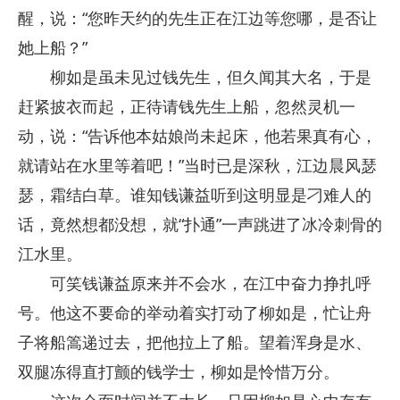
醒，说：“您昨天约的先生正在江边等您哪，是否让
她上船？”
柳如是虽未见过钱先生，但久闻其大名，于是
赶紧披衣而起，正待请钱先生上船，忽然灵机一
动，说：“告诉他本姑娘尚未起床，他若果真有心，
就请站在水里等着吧！”当时已是深秋，江边晨风瑟
瑟，霜结白草。谁知钱谦益听到这明显是刁难人的
话，竟然想都没想，就“扑通”一声跳进了冰冷刺骨的
江水里。
可笑钱谦益原来并不会水，在江中奋力挣扎呼
号。他这不要命的举动着实打动了柳如是，忙让舟
子将船篙递过去，把他拉上了船。望着浑身是水、
双腿冻得直打颤的钱学士，柳如是怜惜万分。