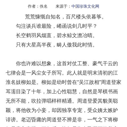
作者：佚名 来源于：
中国珍珠文化网
荒荒慷慨自知名，百尺楼头依暮筝。
勾注谈兵谁最险，崤函说剑几时平？
长空鹤羽风烟直，碧水鲸文澹冶晴。
只有大星高半夜，畴人傲我此时情。
你也许难以想象，这首对仗工整、豪气干云的
七律会是一风尘女子所写。此人就是明末清初的江
淮名妓柳如是。柳如是幼时曾在“吴江故相”周道登家
耳濡目染了十年，加上心性聪慧，自然是琴棋书画
无所不能，吹拉弹唱样样精通。周道登爱其貌美聪
颖，将他收为小妾，却因独享专宠，受众姨太嫉妒
诽谤。老迈昏庸的周道登不辨是非，一气之下将柳