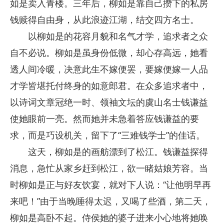
如是卖入青楼。三年后，柳如是靠自己攒下的私房
钱赎得自由身，从此浪迹江湖，结交四方名士。
以柳如是的花容月貌和名气才学，追求者之众
自不必说。柳如是虽身份低微，却心存高远，她看
透人间冷暖，决意此生不嫁便罢，要嫁便嫁一人品
才学皆堪托付终身的如意郎君。在众多追求者中，
以诗词文章冠绝一时、领袖文坛的虞山名士钱谦益
使她眼前一亮。然而她并未急着答应钱谦益的要
求，而是巧设机关，留下了“三难钱学士”的佳话。
这天，柳如是的画舫漂到了松江。钱谦益探得
消息，急忙从家乡赶到松江，欲一睹姑娘芳容。当
时柳如是正与好友饮宴，就对下人说：“让他明早再
来吧！”由于当晚睡得太迟，又喝了些酒，第二天，
柳如是高卧不起。侍侯她的婆子进来小心地将她唤