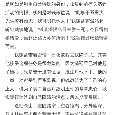
是柳如是利用自己特殊的身份，收集到的有关清廷
活动的情报。柳如是对钱谦益说：“此事干系重大，
先生若有顾虑，我可另托他人！”钱谦益霍然站起，
斩钉截铁地说：“钱某深恨当日未尝一死，今日得姑
娘错爱，虽赴汤蹈火亦何所惧！”说罢接过密信转身
而去。
钱谦益带着密信，日夜兼程去找陈子龙。其实
他接受这项任务是很危险的，因为清廷早已对他起
了疑心，只是苦于没有证据，没法对他下手。他的
一举一动都受到严密监视。但钱谦益为了自己的心
上人，也为了表白自己对故明王朝的拳拳忠心，以
实际行动洗刷自己降清的污点，所以义无反顾。
途经佘山，崖陡路窄，空谷猿鸣，分外幽深。
忽从林中窜出两个蒙面大汉，不由分说将钱谦益架