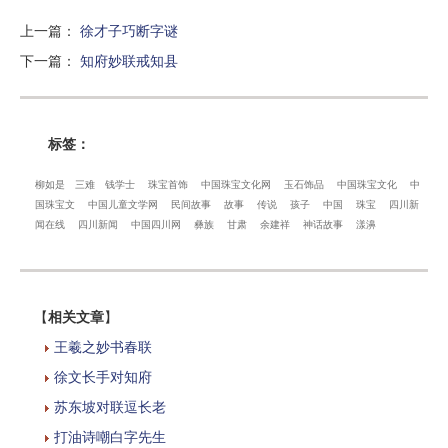
上一篇
：
徐才子巧断字谜
下一篇
：
知府妙联戒知县
标签：
柳如是
三难
钱学士
珠宝首饰
中国珠宝文化网
玉石饰品
中国珠宝文化
中
国珠宝文
中国儿童文学网
民间故事
故事
传说
孩子
中国
珠宝
四川新
闻在线
四川新闻
中国四川网
彝族
甘肃
余建祥
神话故事
漾濞
【
相关文章
】
王羲之妙书春联
徐文长手对知府
苏东坡对联逗长老
打油诗嘲白字先生