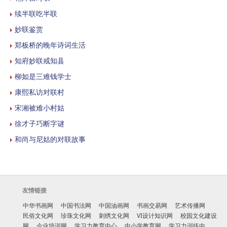
续半联吃半联
妙联鉴赏
郑板桥的晚年诗词生活
知府妙联戒知县
柳如是三难钱学士
康熙私访对联村
宋湘被难小村姑
徐才子巧断字谜
和尚与尼姑的对联故事
友情链接
中华书画网
中国书法网
中国油画网
书画交易网
艺术传播网
民俗文化网
珍珠文化网
刺绣文化网
VI设计知识网
校园文化建设
网
企业培训网
学习力教育中心
中小学教育网
学习力训练中