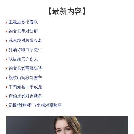
【最新内容】
王羲之妙书春联
徐文长手对知府
苏东坡对联逗长老
打油诗嘲白字先生
联语如刀亦伤人
徐文长妙写藏头诗
祝枝山写联骂财主
半鸭知县—于成龙
唐伯虎妙对点秋香
遗恨“胜棋楼”（象棋对联故事）