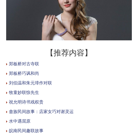
【推荐内容】
郑板桥对古寺联
郑板桥巧讽和尚
刘伯温和朱元璋作对联
牧童妙联惊先生
祝允明诗书戏权贵
畲族民间故事：店家女巧对谢灵运
水中遇屈原
皖南民间趣联故事