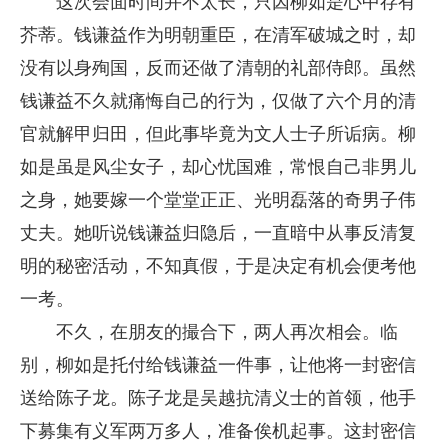
这次会面时间并不太长，只因柳如是心中存有
芥蒂。钱谦益作为明朝重臣，在清军破城之时，却
没有以身殉国，反而还做了清朝的礼部侍郎。虽然
钱谦益不久就痛悔自己的行为，仅做了六个月的清
官就解甲归田，但此事毕竟为文人士子所诟病。柳
如是虽是风尘女子，却心忧国难，常恨自己非男儿
之身，她要嫁一个堂堂正正、光明磊落的奇男子伟
丈夫。她听说钱谦益归隐后，一直暗中从事反清复
明的秘密活动，不知真假，于是决定有机会便考他
一考。
不久，在朋友的撮合下，两人再次相会。临
别，柳如是托付给钱谦益一件事，让他将一封密信
送给陈子龙。陈子龙是吴越抗清义士的首领，他手
下募集有义军两万多人，准备俟机起事。这封密信