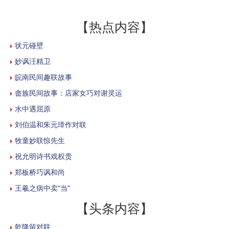
【热点内容】
状元碰壁
妙讽汪精卫
皖南民间趣联故事
畲族民间故事：店家女巧对谢灵运
水中遇屈原
刘伯温和朱元璋作对联
牧童妙联惊先生
祝允明诗书戏权贵
郑板桥巧讽和尚
王羲之病中卖“当”
【头条内容】
乾降留对联