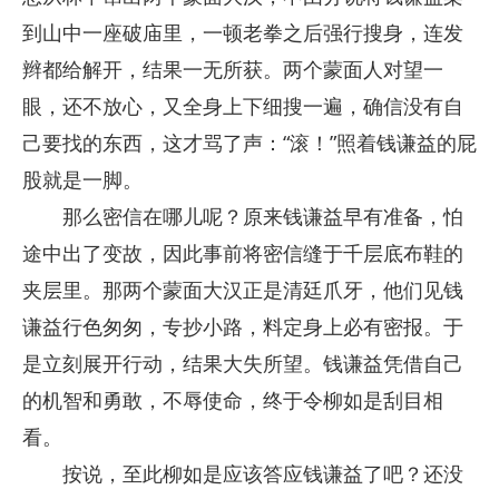
到山中一座破庙里，一顿老拳之后强行搜身，连发
辫都给解开，结果一无所获。两个蒙面人对望一
眼，还不放心，又全身上下细搜一遍，确信没有自
己要找的东西，这才骂了声：“滚！”照着钱谦益的屁
股就是一脚。
那么密信在哪儿呢？原来钱谦益早有准备，怕
途中出了变故，因此事前将密信缝于千层底布鞋的
夹层里。那两个蒙面大汉正是清廷爪牙，他们见钱
谦益行色匆匆，专抄小路，料定身上必有密报。于
是立刻展开行动，结果大失所望。钱谦益凭借自己
的机智和勇敢，不辱使命，终于令柳如是刮目相
看。
按说，至此柳如是应该答应钱谦益了吧？还没