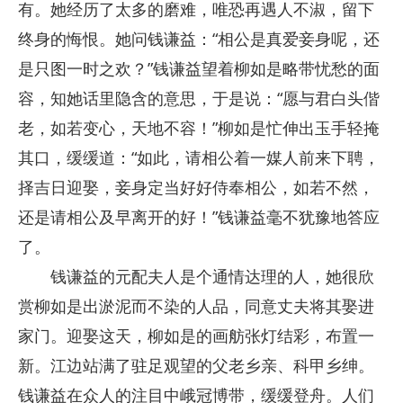
有。她经历了太多的磨难，唯恐再遇人不淑，留下
终身的悔恨。她问钱谦益：“相公是真爱妾身呢，还
是只图一时之欢？”钱谦益望着柳如是略带忧愁的面
容，知她话里隐含的意思，于是说：“愿与君白头偕
老，如若变心，天地不容！”柳如是忙伸出玉手轻掩
其口，缓缓道：“如此，请相公着一媒人前来下聘，
择吉日迎娶，妾身定当好好侍奉相公，如若不然，
还是请相公及早离开的好！”钱谦益毫不犹豫地答应
了。
钱谦益的元配夫人是个通情达理的人，她很欣
赏柳如是出淤泥而不染的人品，同意丈夫将其娶进
家门。迎娶这天，柳如是的画舫张灯结彩，布置一
新。江边站满了驻足观望的父老乡亲、科甲乡绅。
钱谦益在众人的注目中峨冠博带，缓缓登舟。人们