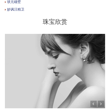
状元碰壁
妙讽汪精卫
珠宝欣赏