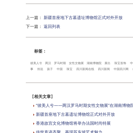
上一篇
：
新疆首座地下古墓遗址博物馆正式对外开放
下一篇
：
返回列表
标签：
彼美人兮
两汉
罗马时期
女性文物展
湖南博物院
展出
珠宝首饰
中
事
传说
孩子
中国
珠宝
四川新闻在线
四川新闻
中国四川网
【
相关文章
】
“彼美人兮——两汉罗马时期女性文物展”在湖南博物
新疆首座地下古墓遗址博物馆正式对外开放
香港故宫文化博物馆将举办法国时尚特展
传世真迹齐聚，再现苏东坡艺术魅力