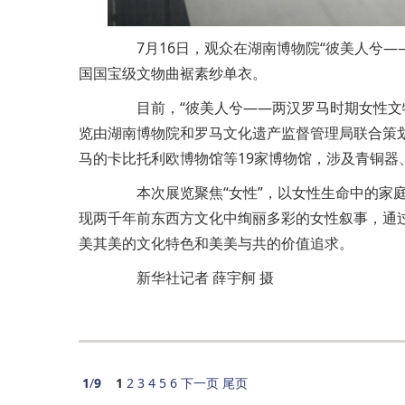
7月16日，观众在湖南博物院“彼美人兮—
国国宝级文物曲裾素纱单衣。
目前，“彼美人兮——两汉罗马时期女性文物
览由湖南博物院和罗马文化遗产监督管理局联合策划
马的卡比托利欧博物馆等19家博物馆，涉及青铜器
本次展览聚焦“女性”，以女性生命中的家庭
现两千年前东西方文化中绚丽多彩的女性叙事，通过
美其美的文化特色和美美与共的价值追求。
新华社记者 薛宇舸 摄
1
/
9
1
2
3
4
5
6
下一页
尾页