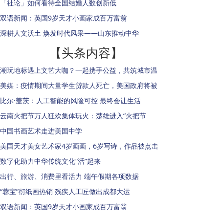
「社论」如何看待全国结婚人数创新低
双语新闻：英国9岁天才小画家成百万富翁
深耕人文沃土 焕发时代风采——山东推动中华
【头条内容】
潮玩地标遇上文艺大咖？一起携手公益，共筑城市温
美媒：疫情期间大量学生贷款人死亡，美国政府将被
比尔·盖茨：人工智能的风险可控 最终会让生活
云南火把节万人狂欢集体玩火：楚雄进入“火把节
中国书画艺术走进美国中学
美国天才美女艺术家4岁画画，6岁写诗，作品被点击
数字化助力中华传统文化“活”起来
出行、旅游、消费里看活力 端午假期各项数据
“蓉宝”衍纸画热销 残疾人工匠做出成都大运
双语新闻：英国9岁天才小画家成百万富翁