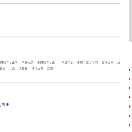
国珠宝文化网
玉石饰品
中国珠宝文化
中国珠宝文
中国儿童文学网
民间故事
故
彝族
甘肃
余建祥
神话故事
漾濞
院展出